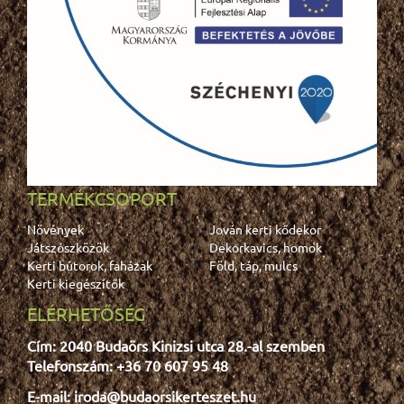
TERMÉKCSOPORT
Növények
Jován kerti kődekor
Játszószközök
Dekorkavics, homok
Kerti bútorok, faházak
Föld, táp, mulcs
Kerti kiegészítők
ELÉRHETŐSÉG
Cím: 2040 Budaörs Kinizsi utca 28.-al szemben
Telefonszám: +36 70 607 95 48
E-mail: iroda@budaorsikerteszet.hu