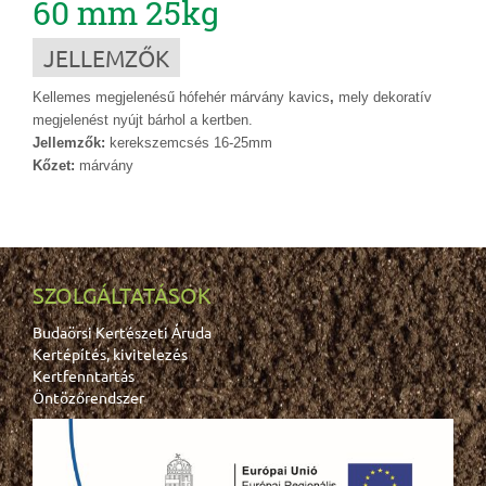
60 mm 25kg
JELLEMZŐK
Kellemes megjelenésű hófehér márvány kavics
,
mely dekoratív
megjelenést nyújt bárhol a kertben.
Jellemzők:
kerekszemcsés 16-25mm
Kőzet:
márvány
SZOLGÁLTATÁSOK
Budaörsi Kertészeti Áruda
Kertépítés, kivitelezés
Kertfenntartás
Öntözőrendszer