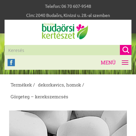
Telefon:
06 70 607-9548
Cím:
2040
Budaörs
,
Kinizsi u. 28.-al szemben
MENÜ
Toggl
navig
Termékek /
dekorkavics, homok /
Görgeteg – kerekszemcsés